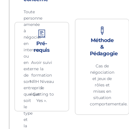
Public
concerné
Toute
personne
amenée
à
négocier
Méthode
Pré-
en
&
requis
interne
Pédagogie
ou
en
Avoir suivi
Cas de
externe
la
négociation
de
formation
et jeux de
son
NRH Niveau
rôles et