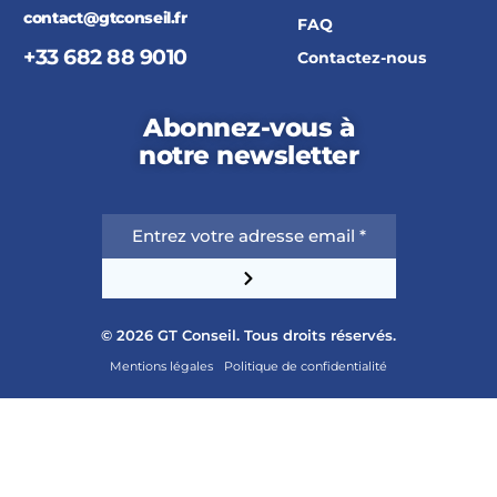
Contactez-nous
GT Conseil
Nous connaître
Nos offres
15 avenue de Norvège, 91140 Villebon-
sur-Yvette
Nos actualités
contact@gtconseil.fr
FAQ
+33 682 88 9010
Contactez-nous
Abonnez-vous à
notre newsletter