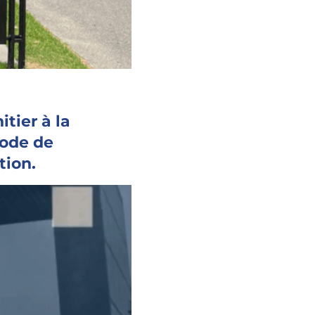
tier à la
hode de
tion.