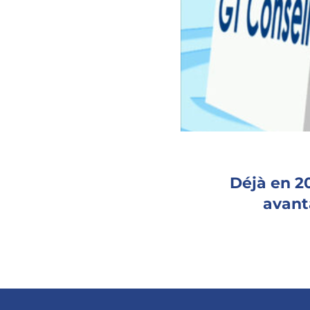
Déjà en 20
avant