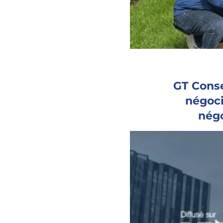
GT Conse
négoci
négo