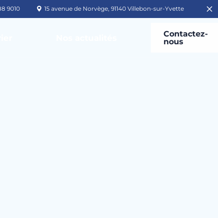
88 9010
15 avenue de Norvège, 91140 Villebon-sur-Yvette
Contactez-
ier
Nos actualités
nous
ard
ssionnelle