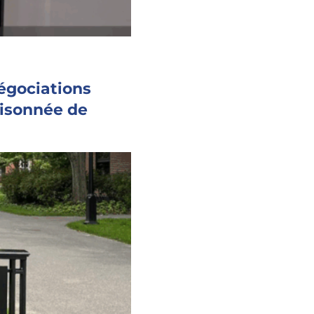
égociations
aisonnée de