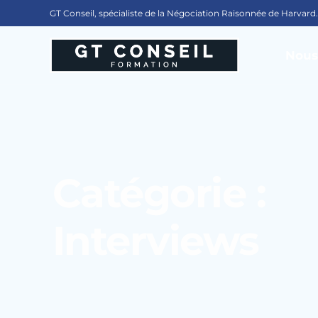
GT Conseil, spécialiste de la Négociation Raisonnée de Harvard.
Nous
Notre
Notre
Nos p
Catégorie :
FAQ
Interviews