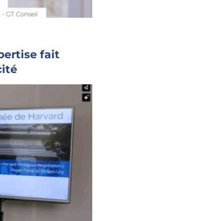
ertise fait
cité