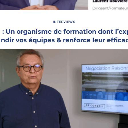
INTERVIEWS
 : Un organisme de formation dont l’exp
ndir vos équipes & renforce leur effica